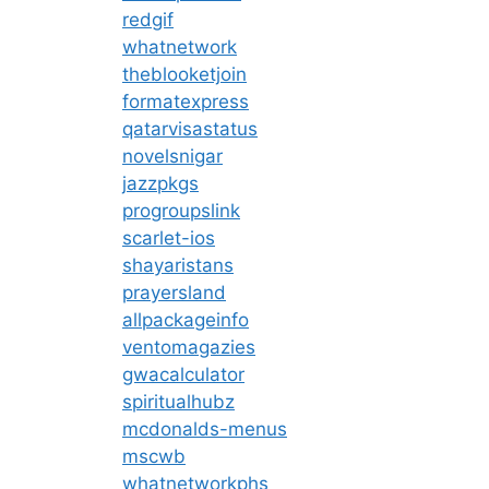
redgif
whatnetwork
theblooketjoin
formatexpress
qatarvisastatus
novelsnigar
jazzpkgs
progroupslink
scarlet-ios
shayaristans
prayersland
allpackageinfo
ventomagazies
gwacalculator
spiritualhubz
mcdonalds-menus
mscwb
whatnetworkphs