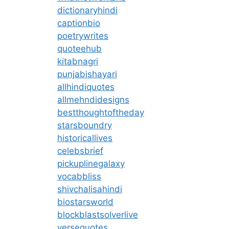
dictionaryhindi
captionbio
poetrywrites
quoteehub
kitabnagri
punjabishayari
allhindiquotes
allmehndidesigns
bestthoughtoftheday
starsboundry
historicallives
celebsbrief
pickuplinegalaxy
vocabbliss
shivchalisahindi
biostarsworld
blockblastsolverlive
versequotes