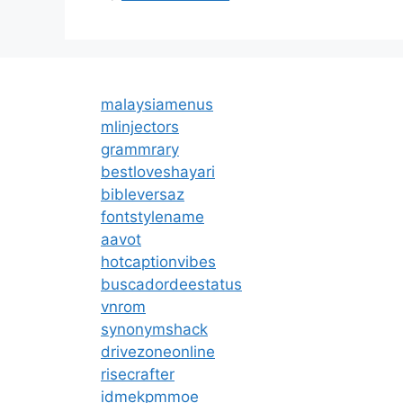
malaysiamenus
mlinjectors
grammrary
bestloveshayari
bibleversaz
fontstylename
aavot
hotcaptionvibes
buscadordeestatus
vnrom
synonymshack
drivezoneonline
risecrafter
idmekpmmoe