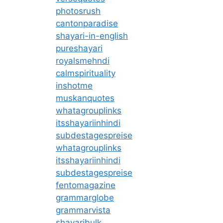
photosrush
cantonparadise
shayari-in-english
pureshayari
royalsmehndi
calmspirituality
inshotme
muskanquotes
whatagrouplinks
itsshayariinhindi
subdestagespreise
whatagrouplinks
itsshayariinhindi
subdestagespreise
fentomagazine
grammarglobe
grammarvista
shayaribulk