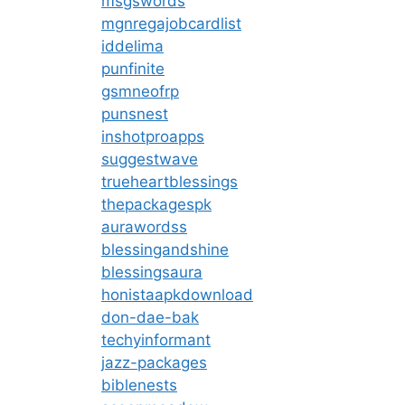
msgswords
mgnregajobcardlist
iddelima
punfinite
gsmneofrp
punsnest
inshotproapps
suggestwave
trueheartblessings
thepackagespk
aurawordss
blessingandshine
blessingsaura
honistaapkdownload
don-dae-bak
techyinformant
jazz-packages
biblenests