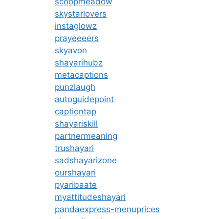
scoopmeadow
skystarlovers
instaglowz
prayeeeers
skyavon
shayarihubz
metacaptions
punzlaugh
autoguidepoint
captiontap
shayariskill
partnermeaning
trushayari
sadshayarizone
ourshayari
pyaribaate
myattitudeshayari
pandaexpress-menuprices