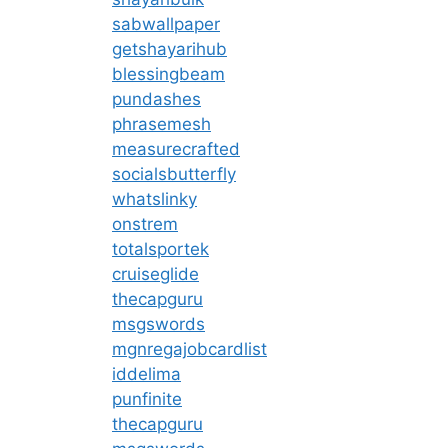
sabwallpaper
getshayarihub
blessingbeam
pundashes
phrasemesh
measurecrafted
socialsbutterfly
whatslinky
onstrem
totalsportek
cruiseglide
thecapguru
msgswords
mgnregajobcardlist
iddelima
punfinite
thecapguru